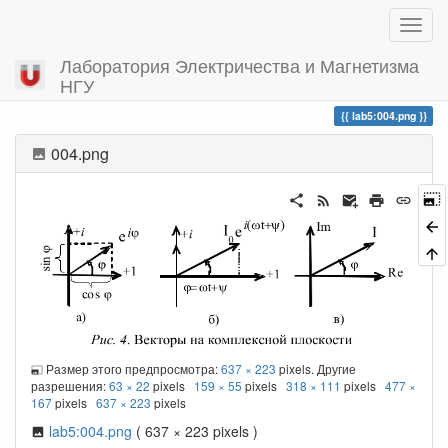
Лаборатория Электричества и Магнетизма
НГУ
Вы посетили
lab5:004.png
004.png
Размер этого предпросмотра:
637 × 223
pixels. Другие
разрешения:
63 × 22
pixels
159 × 55
pixels
318 × 111
pixels
477 ×
167
pixels
637 × 223
pixels
lab5:004.png
( 637 × 223 pixels )