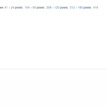
ния:
41 × 24
pixels
104 × 60
pixels
208 × 120
pixels
312 × 180
pixels
416