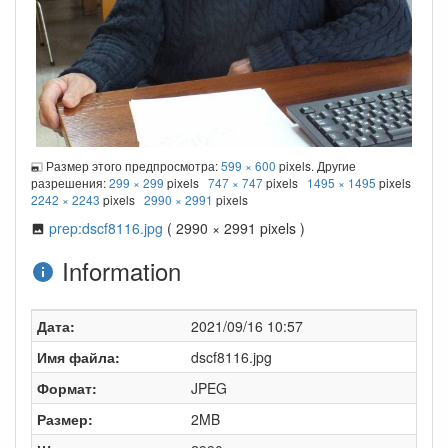
Размер этого предпросмотра:
599 × 600
pixels. Другие
разрешения:
299 × 299
pixels
747 × 747
pixels
1495 × 1495
pixels
2242 × 2243
pixels
2990 × 2991
pixels
prep:dscf8116.jpg
( 2990 × 2991 pixels )
Information
Дата:
2021/09/16 10:57
Имя файла:
dscf8116.jpg
Формат:
JPEG
Размер:
2MB