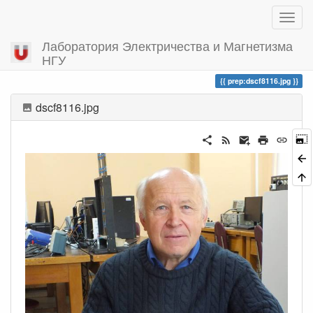
Лаборатория Электричества и Магнетизма
НГУ
Вы посетили
prep:dscf8116.jpg
dscf8116.jpg