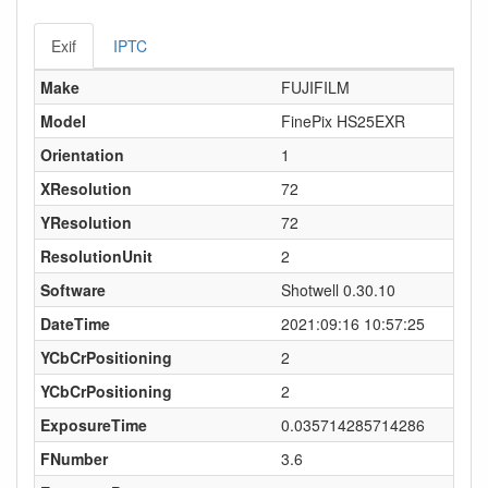
Exif
IPTC
Make
FUJIFILM
Model
FinePix HS25EXR
Orientation
1
XResolution
72
YResolution
72
ResolutionUnit
2
Software
Shotwell 0.30.10
DateTime
2021:09:16 10:57:25
YCbCrPositioning
2
YCbCrPositioning
2
ExposureTime
0.035714285714286
FNumber
3.6