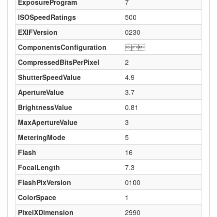
ExposureProgram
7
ISOSpeedRatings
500
EXIFVersion
0230
ComponentsConfiguration

CompressedBitsPerPixel
2
ShutterSpeedValue
4.9
ApertureValue
3.7
BrightnessValue
0.81
MaxApertureValue
3
MeteringMode
5
Flash
16
FocalLength
7.3
FlashPixVersion
0100
ColorSpace
1
PixelXDimension
2990