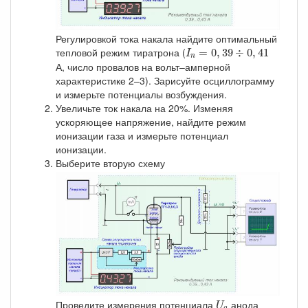
Регулировкой тока накала найдите оптимальный
I
n
=
0
,
39
÷
0
,
41
тепловой режим тиратрона (
=
0
,
39
÷
0
,
41
I
n
А, число провалов на вольт–амперной
характеристике 2–3). Зарисуйте осциллограмму
и измерьте потенциалы возбуждения.
Увеличьте ток накала на 20%. Изменяя
ускоряющее напряжение, найдите режим
ионизации газа и измерьте потенциал
ионизации.
Выберите вторую схему
U
a
Проведите измерения потенциала
анода
U