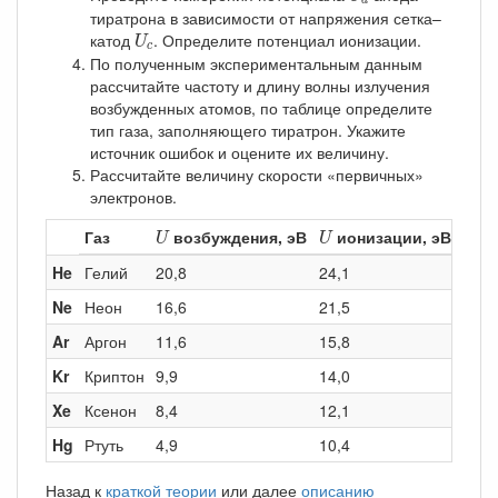
a
тиратрона в зависимости от напряжения сетка–
U
c
катод
. Определите потенциал ионизации.
U
c
По полученным экспериментальным данным
рассчитайте частоту и длину волны излучения
возбужденных атомов, по таблице определите
тип газа, заполняющего тиратрон. Укажите
источник ошибок и оцените их величину.
Рассчитайте величину скорости «первичных»
электронов.
U
U
Газ
возбуждения, эВ
ионизации, эВ
U
U
He
Гелий
20,8
24,1
Ne
Неон
16,6
21,5
Ar
Аргон
11,6
15,8
Kr
Криптон
9,9
14,0
Xe
Ксенон
8,4
12,1
Hg
Ртуть
4,9
10,4
Назад к
краткой теории
или далее
описанию