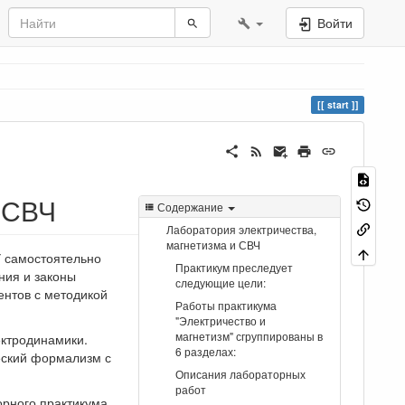
Войти
start
 СВЧ
Содержание
Лаборатория электричества,
магнетизма и СВЧ
У самостоятельно
Практикум преследует
ния и законы
следующие цели:
ентов с методикой
Работы практикума
"Электричество и
магнетизм" сгруппированы в
ектродинамики.
6 разделах:
еский формализм с
Описания лабораторных
работ
рного практикума,