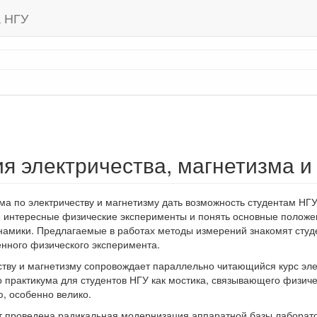
а НГУ
я электричества, магнетизма и
ма по электричеству и магнетизму дать возможность студентам НГ
 интересные физические эксперименты и понять основные положе
намики. Предлагаемые в работах методы измерений знакомят студ
енного физического эксперимента.
ству и магнетизму сопровождает параллельно читающийся курс эл
 практикума для студентов НГУ как мостика, связывающего физич
, особенно велико.
т проведена радикальная модернизация аппаратной базы лаборато