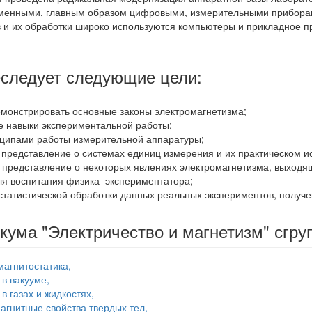
менными, главным образом цифровыми, измерительными прибора
в и их обработки широко используются компьютеры и прикладное 
еследует следующие цели:
емонстрировать основные законы электромагнетизма;
е навыки экспериментальной работы;
нципами работы измерительной аппаратуры;
 представление о системах единиц измерения и их практическом и
 представление о некоторых явлениях электромагнетизма, выходя
я воспитания физика–экспериментатора;
 статистической обработки данных реальных экспериментов, полу
кума "Электричество и магнетизм" сгру
магнитостатика,
 в вакууме,
в газах и жидкостях,
агнитные свойства твердых тел,