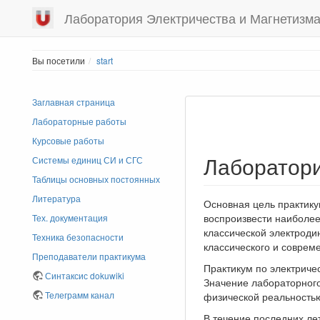
Лаборатория Электричества и Магнетизм
Вы посетили
start
Заглавная страница
Лабораторные работы
Курсовые работы
Лаборатори
Системы единиц СИ и СГС
Таблицы основных постоянных
Литература
Основная цель практику
воспроизвести наиболее
Тех. документация
классической электроди
Техника безопасности
классического и соврем
Преподаватели практикума
Практикум по электриче
Синтаксис dokuwiki
Значение лабораторного
Телеграмм канал
физической реальностью
В течение последних ле