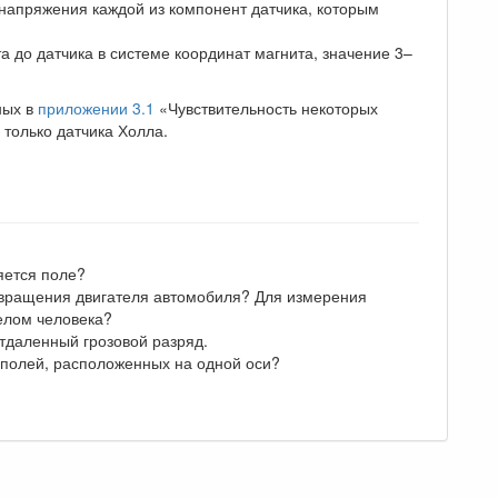
 напряжения каждой из компонент датчика, которым
а до датчика в системе координат магнита, значение 3–
ных в
приложении 3.1
«Чувствительность некоторых
 только датчика Холла.
яется поле?
 вращения двигателя автомобиля? Для измерения
елом человека?
тдаленный грозовой разряд.
иполей, расположенных на одной оси?