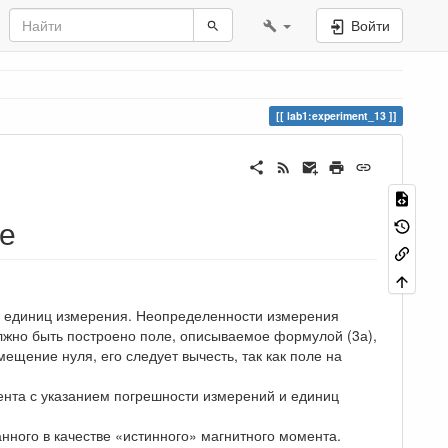
Войти
lab1:experiment_13
те
ем единиц измерения. Неопределенности измерения
олжно быть построено поле, описываемое формулой (3а),
ещение нуля, его следует вычесть, так как поле на
ента с указанием погрешности измерений и единиц
нного в качестве «истинного» магнитного момента.