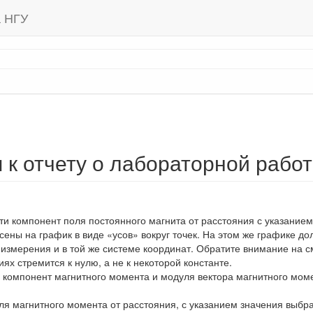
а НГУ
 к отчету о лабораторной рабо
ти компонент поля постоянного магнита от расстояния с указани
ены на график в виде «усов» вокруг точек. На этом же графике д
 измерения и в той же системе координат. Обратите внимание на см
ях стремится к нулю, а не к некоторой константе.
х компонент магнитного момента и модуля вектора магнитного мом
я магнитного момента от расстояния, с указанием значения выбра