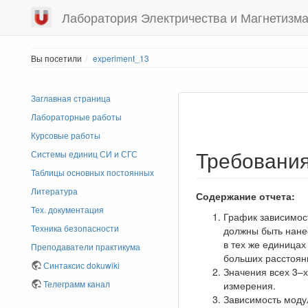
Лаборатория Электричества и Магнетизм
Вы посетили
experiment_13
Заглавная страница
Лабораторные работы
Курсовые работы
Требования
Системы единиц СИ и СГС
Таблицы основных постоянных
Литература
Содержание отчета:
Тех. документация
График зависимос
Техника безопасности
должны быть нанес
в тех же единицах
Преподаватели практикума
больших расстояни
Синтаксис dokuwiki
Значения всех 3–
Телеграмм канал
измерения.
Зависимость модул