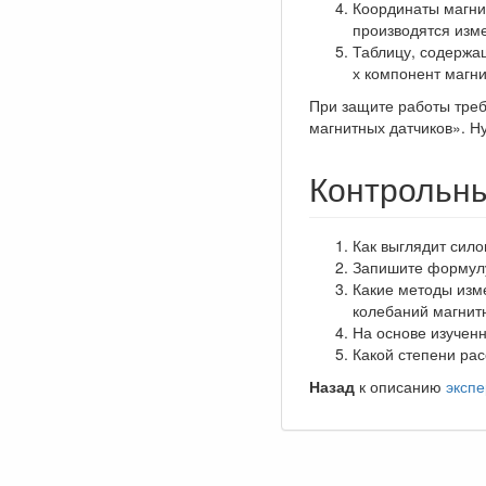
Координаты магнит
производятся изм
Таблицу, содержащ
х компонент магни
При защите работы треб
магнитных датчиков». Ну
Контрольны
Как выглядит сило
Запишите формулу
Какие методы изм
колебаний магнит
На основе изученн
Какой степени ра
Назад
к описанию
эксп