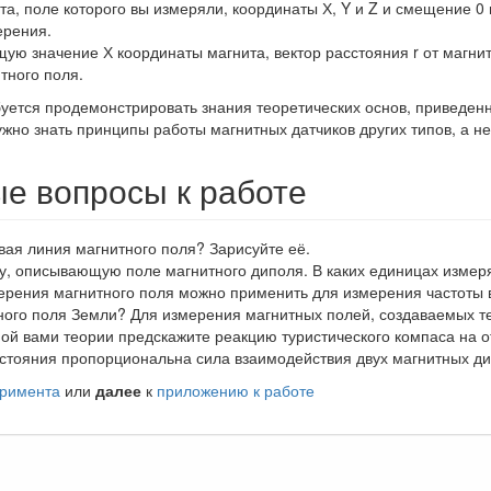
а, поле которого вы измеряли, координаты Х, Y и Z и смещение 0
ерения.
ую значение Х координаты магнита, вектор расстояния r от магнит
тного поля.
уется продемонстрировать знания теоретических основ, приведен
жно знать принципы работы магнитных датчиков других типов, а не
е вопросы к работе
вая линия магнитного поля? Зарисуйте её.
, описывающую поле магнитного диполя. В каких единицах измер
ерения магнитного поля можно применить для измерения частоты
ного поля Земли? Для измерения магнитных полей, создаваемых т
ой вами теории предскажите реакцию туристического компаса на о
сстояния пропорциональна сила взаимодействия двух магнитных д
еримента
или
далее
к
приложению к работе