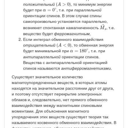
A
>
0
положительный
(
), то минимум энергии
>
0
A
α
=
0
∘
∘
будет при
, т.е. при
параллельной
=
0
α
ориентации спинов. В этом случае спины
самопроизвольно установятся параллельно,
M
→
s
→
возникнет спонтанная намагниченность
, т.е.
M
s
вещество будет
ферромагнитным,
Если интеграл обменного взаимодействия
A
<
0
отрицательный
(
), то обменная энергия
<
0
A
α
=
180
∘
,
∘
будет минимальной при
т.е. при
=
180
,
α
антипараллельной
ориентации спинов.
Вещества с антипараллельной ориентацией
спинов называются
антиферромагнетиками
.
Существует значительное количество
магнитоупорядоченных веществ, в которых атомы
находятся на значительном расстоянии друг от друга,
и поэтому отсутствует перекрытие электронных
облаков и, следовательно, нет прямого обменного
взаимодействия между магнитными спиновыми
моментами. Для объяснения магнитного
упорядочения этих веществ существует теория так
называемого косвенного обменного взаимодействия. В