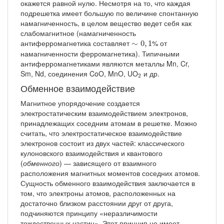
окажется равной нулю. Несмотря на то, что каждая
подрешетка имеет большую по величине спонтанную
намагниченность, в целом вещество ведет себя как
слабомагнитное (намагниченность
∼
0
,
1
антиферромагнетика составляет
% от
∼
0
,
1
намагниченности ферромагнетика). Типичными
антиферромагнетиками являются металлы Mn, Cr,
2
Sm, Nd, соединения CoO, MnO, UO
и др.
2
Обменное взаимодействие
Магнитное упорядочение создается
электростатическим взаимодействием электронов,
принадлежащих соседним атомам в решетке. Можно
считать, что электростатическое взаимодействие
электронов состоит из двух частей: классического
кулоновского взаимодействия и квантового
(
обменного
) — зависящего от взаимного
расположения магнитных моментов соседних атомов.
Сущность обменного взаимодействия заключается в
том, что электроны атомов, расположенных на
достаточно близком расстоянии друг от друга,
подчиняются принципу «неразличимости
тождественных частиц». Этот принцип не имеет