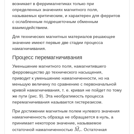
возникает в ферримагнетиках только при
определенных значениях магнитного поля,
называемых критическим, и характерен для ферритов
с ослабленным подрешеточным обменным
взаимодействием.
Для технических магнитных материалов решающее
значение имеют первые две стадии процесса
намагничивания.
Процесс перемагничивания
Уменьшение магнитного поля, намагнитившего
ферровещество до технического насыщения,
приводит к уменьшению намагниченности, но на
меньшую величину по сравнению с первоначальной
кривой намагничивания, т. е. кривая не пойдет по тому
же пути (рис. 9). Эта необратимость процесса
перемагничивания называется гистерезисом.
При достижении магнитным полем нулевого значения
намагниченность образца не обращается в нуль, а
принимает некоторое значение, называемое
M
→
r
.
→
остаточной намагниченностью
Остаточная
.
M
r