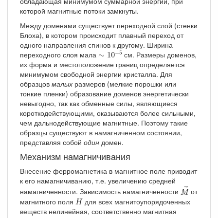
обладающая минимумом суммарной энергии, при
которой магнитные потоки замкнуты.
Между доменами существует переходной слой (стенки
Блоха), в котором происходит плавный переход от
одного направления спинов к другому. Ширина
∼
10
−
5
−
5
переходного слоя мала
см. Размеры доменов,
∼
10
их форма и местоположение границ определяется
минимумом свободной энергии кристалла. Для
образцов
малых
размеров (мелкие порошки или
тонкие пленки) образование доменов энергетически
невыгодно, так как обменные силы, являющиеся
короткодействующими, оказываются более сильными,
чем дальнодействующие магнитные. Поэтому такие
образцы существуют в намагниченном состоянии,
представляя собой
один
домен.
Механизм намагничивания
Внесение ферромагнетика в магнитное поле приводит
к его намагничиванию, т.е. увеличению средней
M
→
→
намагниченности. Зависимость намагниченности
от
M
H
магнитного поля
для всех магнитоупорядоченных
H
веществ нелинейная, соответственно магнитная