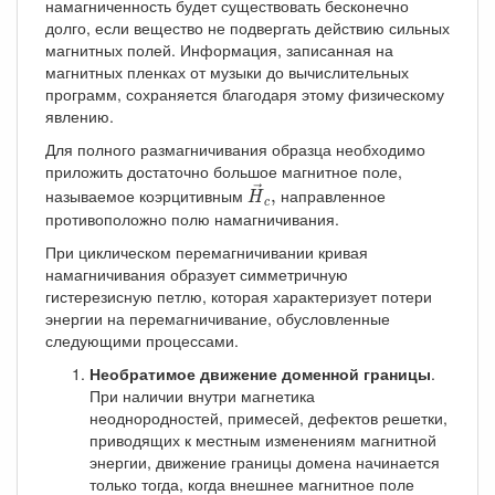
намагниченность будет существовать бесконечно
долго, если вещество не подвергать действию сильных
магнитных полей. Информация, записанная на
магнитных пленках от музыки до вычислительных
программ, сохраняется благодаря этому физическому
явлению.
Для полного размагничивания образца необходимо
приложить достаточно большое магнитное поле,
H
→
c
,
→
называемое коэрцитивным
направленное
,
H
c
противоположно полю намагничивания.
При циклическом перемагничивании кривая
намагничивания образует симметричную
гистерезисную петлю, которая характеризует потери
энергии на перемагничивание, обусловленные
следующими процессами.
Необратимое движение доменной границы
.
При наличии внутри магнетика
неоднородностей, примесей, дефектов решетки,
приводящих к местным изменениям магнитной
энергии, движение границы домена начинается
только тогда, когда внешнее магнитное поле