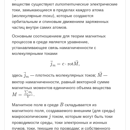
веществе существуют
гипотетические
электрические
токи, замыкающиеся в пределах каждого атома
(
молекулярные токи
), которые создаются
орбитальным и спиновым движением заряженных
частиц внутри самих атомов.
Основным соотношением для теории магнитных
процессов в среде является уравнение,
устанавливающее связь намагниченности с
молекулярными токами
j
→
m
=
c
⋅
rot
M
→
,
→
→
=
⋅
rot
,
j
c
M
m
M
→
j
→
m
→
→
здесь
— плотность молекулярных токов;
—
j
M
m
вектор намагниченности, равный векторной сумме
магнитных моментов единичного объема вещества
M
=
∑
m
i
V
.
∑
m
=
.
i
M
V
B
Магнитное поле в среде
складывается из
B
магнитного поля, создаваемого внешним (для среды)
j
макроскопическим
током, которым могут быть токи
j
проводимости среды, токи электронных и ионных
пучков, токи, текущие по проводам; и собственного