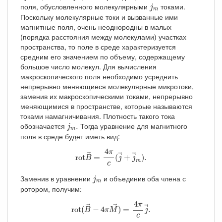
j
m
поля, обусловленного молекулярными
токами.
j
m
Поскольку молекулярные токи и вызванные ими
магнитные поля, очень неоднородны в малых
(порядка расстояния между молекулами) участках
пространства, то поле в среде характеризуется
средним его значением по объему, содержащему
большое число молекул. Для вычисления
макроскопического поля необходимо усреднить
непрерывно меняющиеся молекулярные микротоки,
заменив их макроскопическими токами, непрерывно
меняющимися в пространстве, которые называются
токами намагничивания. Плотность такого тока
j
m
.
обозначается
Тогда уравнение для магнитного
.
j
m
поля в среде будет иметь вид:
rot
B
→
=
4
π
c
(
j
→
+
j
→
m
)
.
4
π
→
→
→
rot
=
(
+
)
.
B
j
j
m
c
j
m
Заменив в уравнении
и объединив оба члена с
j
m
ротором, получим:
rot
(
B
→
−
4
π
M
→
)
=
4
π
c
j
→
.
4
π
→
→
→
rot
(
−
4
)
=
.
B
π
M
j
c