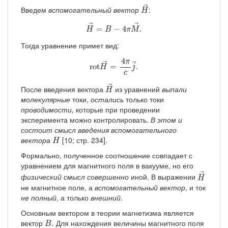
H
→
→
Введем
вспомогательный вектор
:
H
H
→
=
B
−
4
π
M
→
.
→
→
=
−
4
.
H
B
π
M
Тогда уравнение примет вид:
rot
H
→
=
4
π
c
j
→
.
4
π
→
→
rot
=
.
H
j
c
H
→
→
После введения вектора
из уравнений
выпали
H
молекулярные
токи,
остались
только токи
проводимости
, которые при проведении
эксперимента можно контролировать.
В этом и
состоит смысл введения вспомогательного
H
вектора
[10; стр. 234].
H
Формально, полученное соотношение совпадает с
уравнением для магнитного поля в вакууме, но его
H
→
→
физический смысл совершенно
иной. В выражении
H
не магнитное поле, а
вспомогательный вектор
, и ток
не полный
, а только
внешний
.
Основным вектором в теории магнетизма является
B
.
вектор
Для нахождения величины магнитного поля
.
B