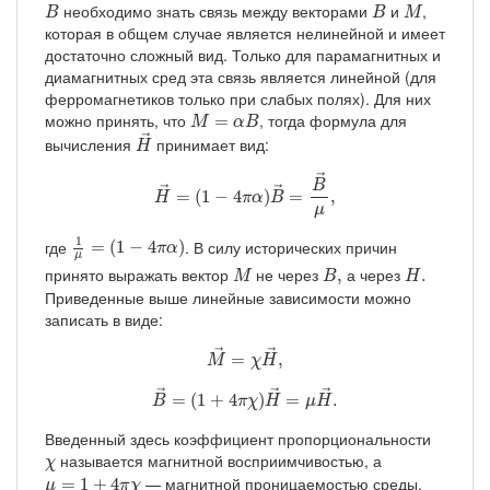
B
B
M
необходимо знать связь между векторами
и
,
B
B
M
которая в общем случае является нелинейной и имеет
достаточно сложный вид. Только для парамагнитных и
диамагнитных сред эта связь является линейной (для
ферромагнетиков только при слабых полях). Для них
M
=
α
B
можно принять, что
, тогда формула для
=
M
α
B
H
→
→
вычисления
принимает вид:
H
H
→
=
(
1
−
4
π
α
)
B
→
=
B
→
μ
,
→
B
→
→
=
(
1
−
4
)
=
,
H
π
α
B
μ
1
μ
=
(
1
−
4
π
α
)
1
где
. В силу исторических причин
=
(
1
−
4
)
π
α
μ
M
B
,
H
.
принято выражать вектор
не через
а через
,
.
M
B
H
Приведенные выше линейные зависимости можно
записать в виде:
M
→
=
χ
H
→
,
→
→
=
,
M
χ
H
B
→
=
(
1
+
4
π
χ
)
H
→
=
μ
H
→
.
→
→
→
=
(
1
+
4
)
=
.
B
π
χ
H
μ
H
Введенный здесь коэффициент пропорциональности
χ
называется магнитной восприимчивостью, а
χ
μ
=
1
+
4
π
χ
— магнитной проницаемостью среды.
=
1
+
4
μ
π
χ