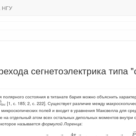
а НГУ
рехода сегнетоэлектрика типа 
 полярного состояния в титанате бария можно объяснить характе
E
→
l
o
c
→
[1, с. 185; 2, с. 222]. Существует различие между
макроскопиче
E
l
o
c
 микроскопических полей и входит в уравнения Максвелла для сре
ие на отдельный атом всех остальных дипольных моментов внутри о
 которое называется
формулой Лоренца
:
E
→
l
o
c
=
E
→
+
4
π
3
P
→
(СГС),
E
→
l
o
c
=
→
4
π
P