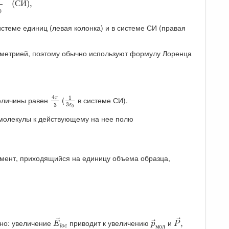
 (
С
И
), 
0
теме единиц (левая колонка) и в системе СИ (правая
мметрией, поэтому обычно используют формулу Лоренца
4
π
3
1
3
ε
0
4
1
величины равен
(
в системе СИ).
π
3
3
ε
0
молекулы к действующему на нее полю
мент, приходящийся на единицу объема образца,
E
→
l
o
c
P
→
,
p
→
м
о
л
→
→
нно: увеличение
приводит к увеличению
и
,
→
E
p
P
м
о
л
l
o
c