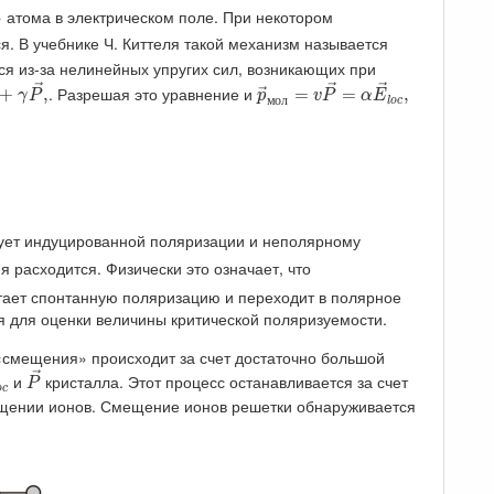
 атома в электрическом поле. При некотором
я. В учебнике Ч. Киттеля такой механизм называется
я из-за нелинейных упругих сил, возникающих при
E
→
+
γ
P
→
,
p
→
м
о
л
=
v
P
→
=
α
E
→
l
o
c
,
→
→
→
. Разрешая это уравнение и
+
,
=
=
,
→
γ
P
p
v
P
α
E
м
о
л
l
o
c
вует индуцированной поляризации и неполярному
 расходится. Физически это означает, что
етает спонтанную поляризацию и переходит в полярное
я для оценки величины критической поляризуемости.
«смещения» происходит за счет достаточно большой
→
l
o
c
P
→
→
и
кристалла. Этот процесс останавливается за счет
P
o
c
ещении ионов. Смещение ионов решетки обнаруживается