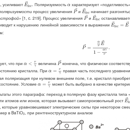
E
→
l
o
c
.
α
→
ь, усиливают
Поляризуемость
характеризует «податливость»
.
E
α
P
→
E
→
l
o
c
l
o
c
→
→
 поляризуемости
процесс увеличения
и
начинает разгонятьс
P
E
P
→
E
→
l
o
c
l
o
c
→
→
астрофой»
[1, c. 219]. Процесс увеличения
и
останавливаетс
P
E
E
→
l
o
c
=
l
o
c
→
→
риводит к нарушению линейной зависимости в выражении
=
E
E
l
o
c
м:
P
→
=
α
ν
E
→
1
−
α
γ
ν
.
→
α
E
ν
→
=
.
P
α
γ
1
−
ν
P
→
α
<
ν
γ
→
ует, что при
величина
конечна, что физически соответст
ν
<
α
P
γ
α
=
ν
γ
остоянию кристалла. При
правая часть последнего уравнения
ν
=
α
γ
ая поляризация при нулевом внешнем поле, т.е. кристалл приобр
α
=
ν
γ
 состояние. Условие
может быть выбрано в качестве критери
ν
=
α
γ
ьтаты этого параграфа: переход в полярную фазу кристалла типа 
E
→
и атомов или ионов, которая вызывает самопроизвольный рост
E
l
л, которые уравновешивают электрические силы при некотором см
3
мер в BaTiO
, при рентгеноструктурном анализе
3