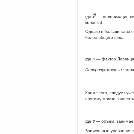
P
→
→
где
— поляризация диэ
P
колонка).
Однако в большинстве с
более общего вида:
γ
где
— фактор Лоренца,
γ
α
Поляризуемость
моле
α
Кроме того, следует уче
поэтому можно записать
v
где
— объем, занимае
v
Записанные уравнения 