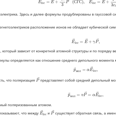
→
→
→
→
→
=
+
 (
С
Г
С
), 
=
+
E
E
P
E
E
l
o
c
l
o
c
3
3
ε
лектрика. Здесь и далее формулы продублированы в гауссовой сис
егнетоэлектриков расположение ионов не обладает кубической си
E
→
l
o
c
=
E
→
+
γ
P
→
,
→
→
→
=
+
,
E
E
γ
P
l
o
c
 который зависит от конкретной атомной структуры и по порядку 
кулы определяется как отношение среднего дипольного момента 
p
→
м
о
л
=
α
E
→
l
o
c
,
→
=
,
→
p
α
E
м
о
л
l
o
c
P
→
→
сть, что поляризация
представляет собой средний дипольный мо
P
p
→
м
о
л
=
v
P
→
=
α
E
→
l
o
c
,
→
→
=
=
,
→
p
v
P
α
E
м
о
л
l
o
c
мый поляризованным атомом.
E
→
l
o
c
P
→
→
→
показывают, что между
и
существует обратная связь, а име
E
P
l
o
c