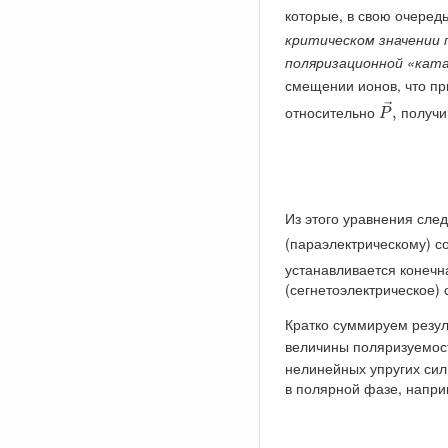
которые, в свою очеред
критическом значении
поляризационной «кат
смещении ионов, что п
P
→
,
→
относительно
получи
,
P
Из этого уравнения след
(параэлектрическому) с
устанавливается конечн
(сегнетоэлектрическое)
Кратко суммируем резул
величины поляризуемост
нелинейных упругих си
в полярной фазе, напри