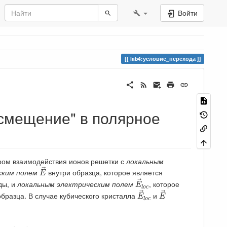
Войти
lab4:условие_перехода
"смещение" в полярное
ром взаимодействия ионов решетки с
локальным
E
→
→
ским полем
внутри образца, которое является
E
E
→
l
o
c
→
ды, и
локальным электрическим полем
, которое
E
E
→
l
o
c
E
→
l
o
c
→
→
бразца. В случае кубического кристалла
и
E
E
l
o
c
E
→
+
P
→
3
ε
0
(СИ),