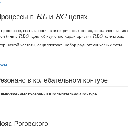
ы
R
C
R
L
 Процессы в
и
цепях
R
L
R
C
 процессов, возникающих в электрических цепях, составленных из 
R
L
C
R
L
C
тей (или в
–цепях); изучение характеристик
–фильтров.
R
L
C
R
L
C
ор низкой частоты, осциллограф, набор радиотехнических схем.
росы
 Резонанс в колебательном контуре
 вынужденных колебаний в колебательном контуре.
Пояс Роговского